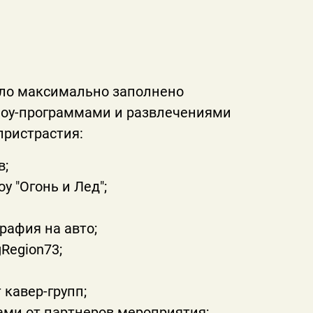
ло максимально заполнено
у-программами и развлечениями
 пристрастия:
в;
 "Огонь и Лед";
рафия на авто;
Region73;
 кавер-групп;
ами от партнеров мероприятия;